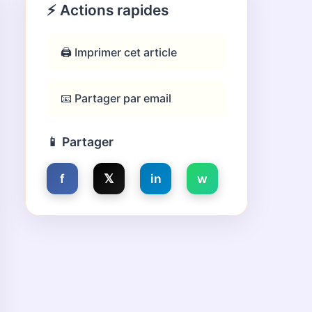
⚡ Actions rapides
🖨️ Imprimer cet article
📧 Partager par email
📱 Partager
f
𝕏
in
w