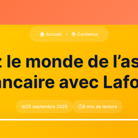
🏠 Accueil
📚 Contenus
•
 le monde de l’
ncaire avec Laf
📅
25 septembre 2025
⏱️
8 min de lecture