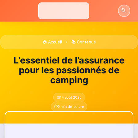
Aller
au
contenu
🏠 Accueil
📚 Contenus
•
L’essentiel de l’assurance
pour les passionnés de
camping
📅
14 août 2025
⏱️
9 min de lecture