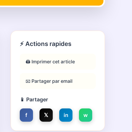
⚡ Actions rapides
🖨️ Imprimer cet article
📧 Partager par email
📱 Partager
f
𝕏
in
w