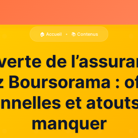
🏠 Accueil
📚 Contenus
•
erte de l’assura
 Boursorama : o
nnelles et atouts
manquer