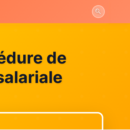
cédure de
alariale