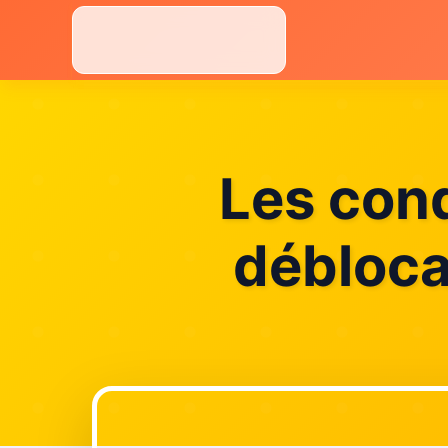
Aller
au
contenu
Les cond
débloca