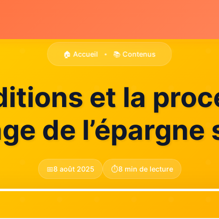
🏠 Accueil
📚 Contenus
•
itions et la pro
ge de l’épargne s
📅
8 août 2025
⏱️
8 min de lecture