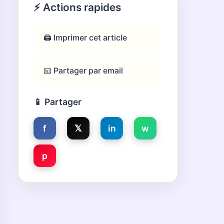
⚡ Actions rapides
🖨️ Imprimer cet article
📧 Partager par email
📱 Partager
f
𝕏
in
w
p