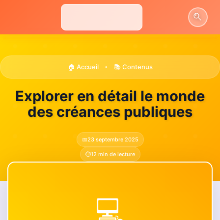
Aller
au
contenu
🏠 Accueil
📚 Contenus
•
Explorer en détail le monde
des créances publiques
📅
23 septembre 2025
⏱️
12 min de lecture
💻