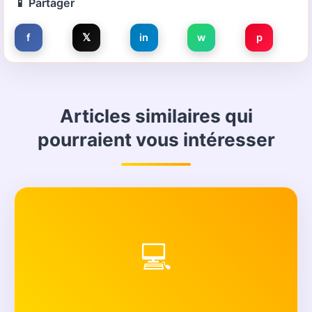
📱 Partager
f
𝕏
in
w
p
Articles similaires qui
pourraient vous intéresser
💻