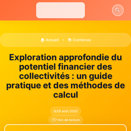
Aller
au
contenu
🏠 Accueil
📚 Contenus
•
Exploration approfondie du
potentiel financier des
collectivités : un guide
pratique et des méthodes de
calcul
📅
29 août 2025
⏱️
7 min de lecture