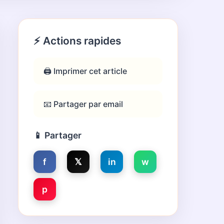
⚡ Actions rapides
🖨️ Imprimer cet article
📧 Partager par email
📱 Partager
f
𝕏
in
w
p