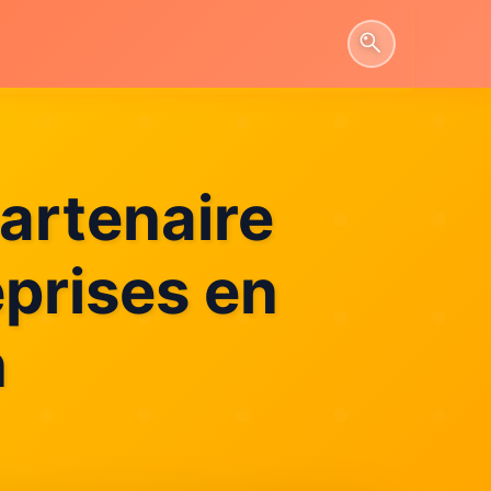
artenaire
eprises en
n