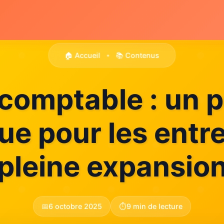
🏠 Accueil
📚 Contenus
•
-comptable : un p
ue pour les entr
pleine expansio
📅
6 octobre 2025
⏱️
9 min de lecture