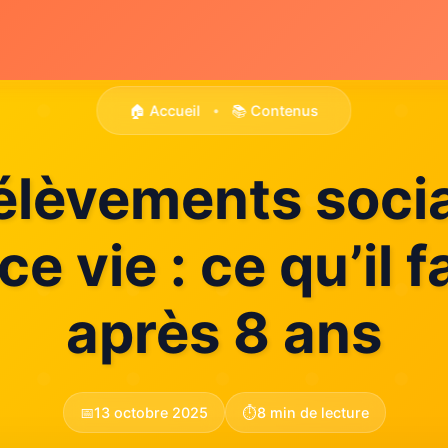
🏠 Accueil
📚 Contenus
•
élèvements soci
ce vie : ce qu’il f
après 8 ans
📅
13 octobre 2025
⏱️
8 min de lecture