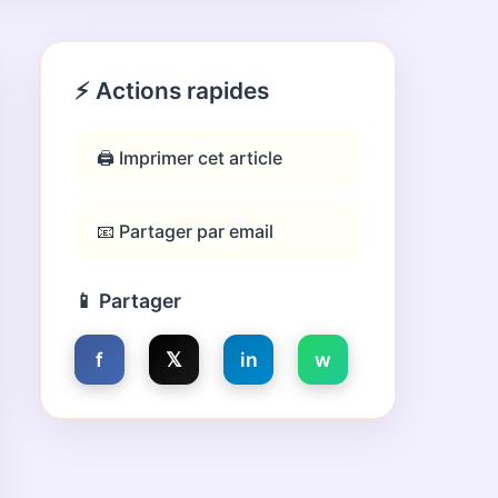
⚡ Actions rapides
🖨️ Imprimer cet article
📧 Partager par email
📱 Partager
f
𝕏
in
w