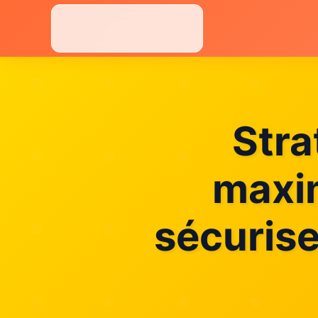
Aller
au
contenu
Stra
maxim
sécurise