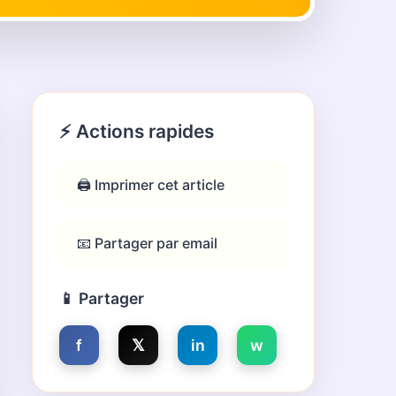
⚡ Actions rapides
🖨️ Imprimer cet article
📧 Partager par email
📱 Partager
f
𝕏
in
w