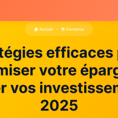
🏠 Accueil
📚 Contenus
•
tégies efficaces
iser votre épar
r vos investiss
2025