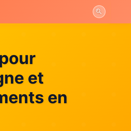
 pour
gne et
ements en