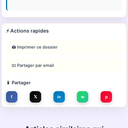
⚡ Actions rapides
🖨️ Imprimer ce dossier
📧 Partager par email
📱 Partager
f
𝕏
in
w
p