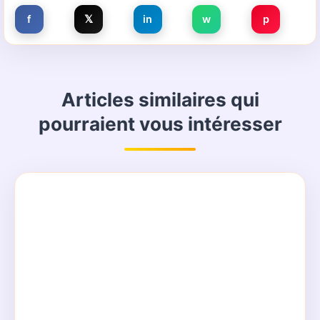
f
𝕏
in
w
p
Articles similaires qui
pourraient vous intéresser