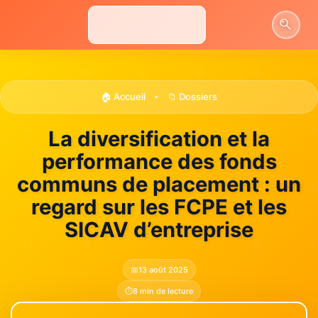
Aller
au
contenu
🏠 Accueil
📁 Dossiers
•
La diversification et la
performance des fonds
communs de placement : un
regard sur les FCPE et les
SICAV d’entreprise
📅
13 août 2025
⏱️
8 min de lecture