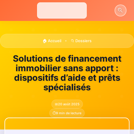
Aller
au
contenu
🏠 Accueil
📁 Dossiers
•
Solutions de financement
immobilier sans apport :
dispositifs d’aide et prêts
spécialisés
📅
20 août 2025
⏱️
9 min de lecture