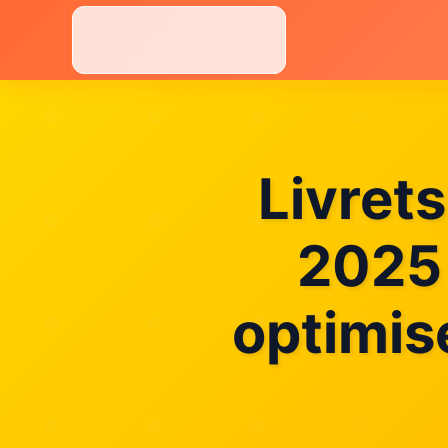
Aller
au
contenu
Livret
2025 
optimis