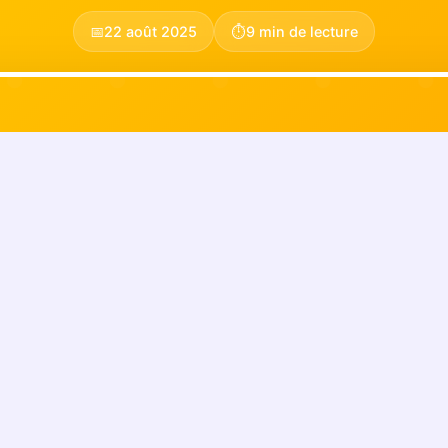
📅
22 août 2025
⏱️
9 min de lecture