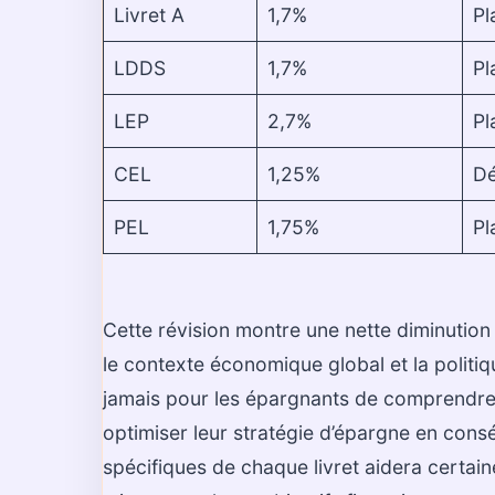
Livret A
1,7%
Pl
LDDS
1,7%
Pl
LEP
2,7%
Pl
CEL
1,25%
Dé
PEL
1,75%
Pl
Cette révision montre une nette diminutio
le contexte économique global et la politiq
jamais pour les épargnants de comprendre l
optimiser leur stratégie d’épargne en con
spécifiques de chaque livret aidera certaine