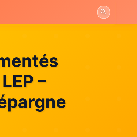
ementés
 LEP –
’épargne