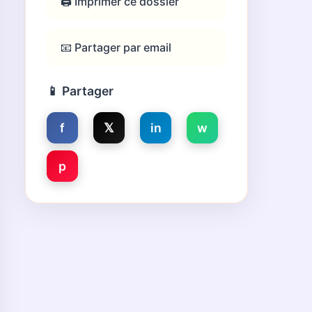
🖨️ Imprimer ce dossier
📧 Partager par email
📱 Partager
f
𝕏
in
w
p