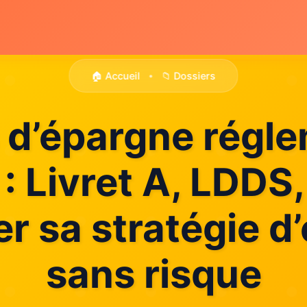
🏠 Accueil
📁 Dossiers
•
s d’épargne régl
: Livret A, LDDS,
er sa stratégie d
sans risque