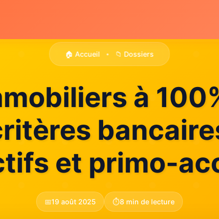
🏠 Accueil
📁 Dossiers
•
mmobiliers à 100%
critères bancaire
ctifs et primo-ac
📅
19 août 2025
⏱️
8 min de lecture