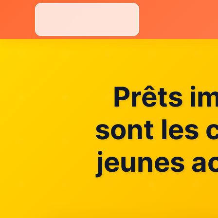
Aller
au
contenu
Prêts i
sont les 
jeunes a