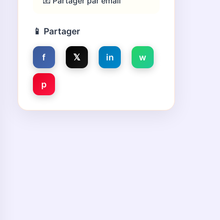
📧 Partager par email
📱 Partager
f
𝕏
in
w
p