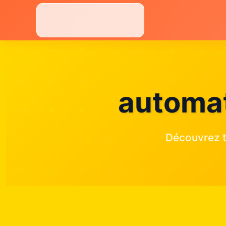
Aller
au
contenu
automat
Découvrez t