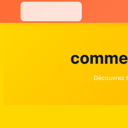
Aller
au
contenu
comment
Découvrez t