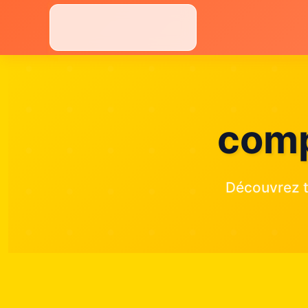
Aller
au
contenu
comp
Découvrez t