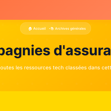
🏠 Accueil
📚 Archives générales
•
agnies d'assur
outes les ressources tech classées dans cett