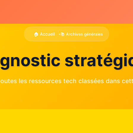
🏠 Accueil
📚 Archives générales
•
gnostic stratég
outes les ressources tech classées dans cett