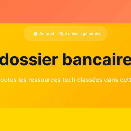
🏠 Accueil
📚 Archives générales
•
dossier bancair
outes les ressources tech classées dans cett