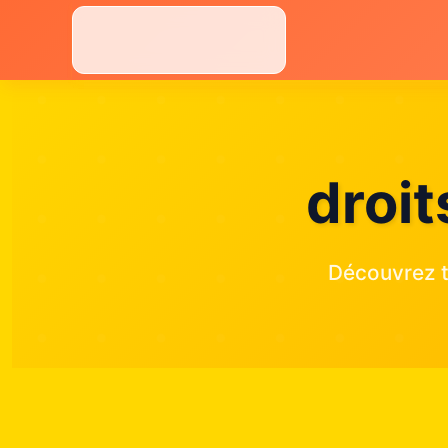
Aller
au
contenu
droi
Découvrez t