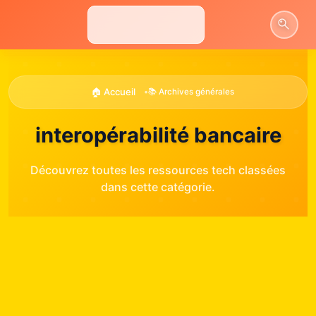
Aller
au
contenu
🏠 Accueil
•
📚 Archives générales
interopérabilité bancaire
Découvrez toutes les ressources tech classées
dans cette catégorie.