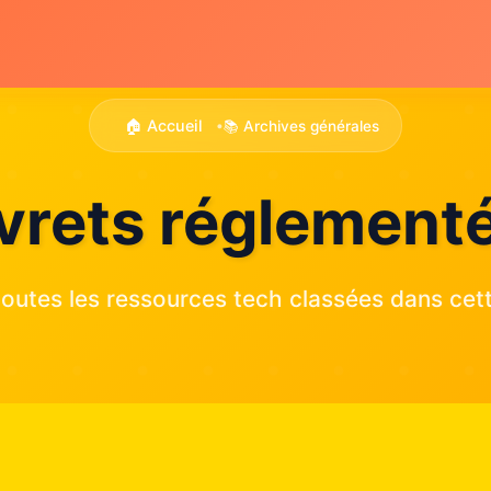
🏠 Accueil
📚 Archives générales
•
ivrets réglement
outes les ressources tech classées dans cett