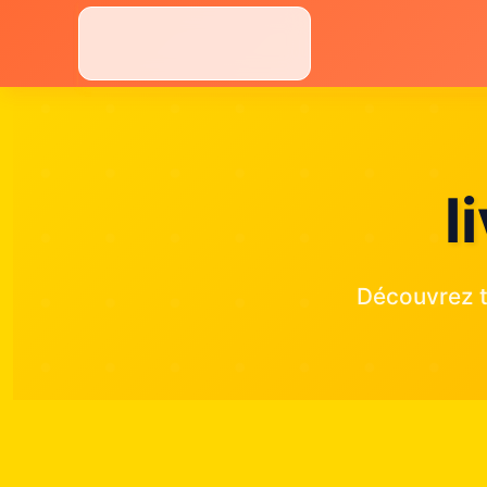
Aller
au
contenu
l
Découvrez t