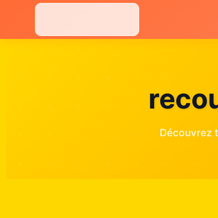
Aller
au
contenu
reco
Découvrez t