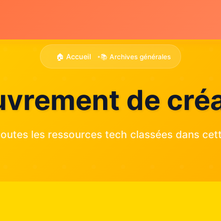
🏠 Accueil
📚 Archives générales
•
uvrement de cré
outes les ressources tech classées dans cett