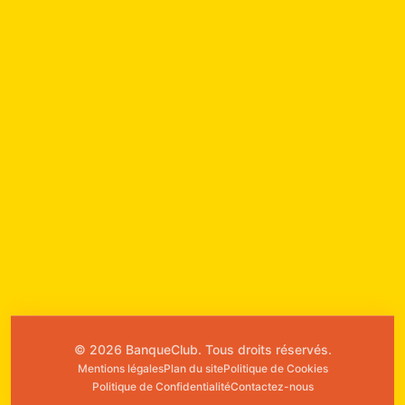
📊
Optimiser ses ventes grâce à une
meilleure compréhension des besoins
clients
Mis à jour le 27 Sep 2025
Optimiser ses ventes grâce à une
meilleure compréhension des besoins
clients
Mis à jour le 27 Sep 2025
© 2026 BanqueClub. Tous droits réservés.
Mentions légales
Plan du site
Politique de Cookies
Politique de Confidentialité
Contactez-nous